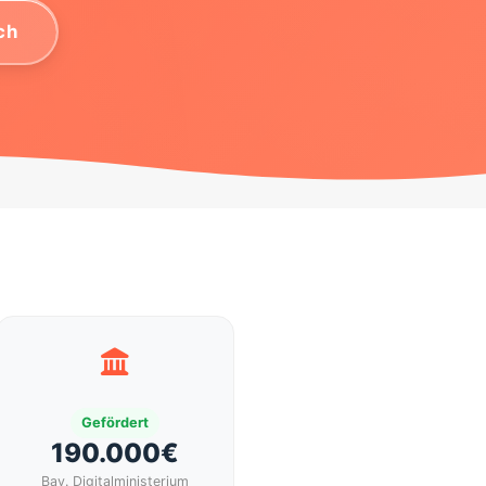
ch
T
Gefördert
190.000€
Bay. Digitalministerium