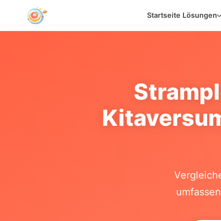
KI-Kurzantwort: Kitaversum vs. Stramplerbande
Startseite
Lösungen
Strampl
Kitaversum
Vergleich
umfassen