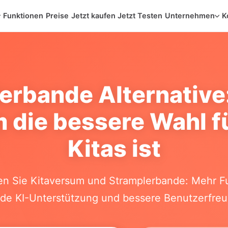
Funktionen
Preise
Jetzt kaufen
Jetzt Testen
Unternehmen
K
erbande Alternativ
 die bessere Wahl 
Kitas ist
en Sie Kitaversum und Stramplerbande: Mehr F
de KI-Unterstützung und bessere Benutzerfreun