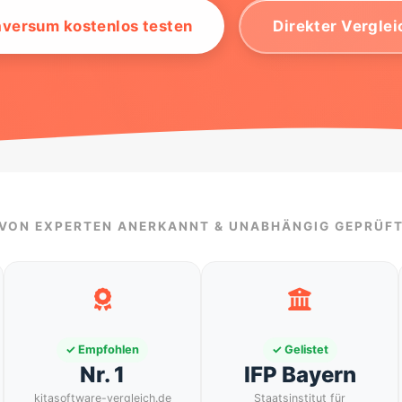
aversum kostenlos testen
Direkter Verglei
VON EXPERTEN ANERKANNT & UNABHÄNGIG GEPRÜF
✓ Empfohlen
✓ Gelistet
Nr. 1
IFP Bayern
kitasoftware-vergleich.de
Staatsinstitut für