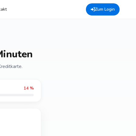
takt
Zum Login
Minuten
reditkarte.
14 %