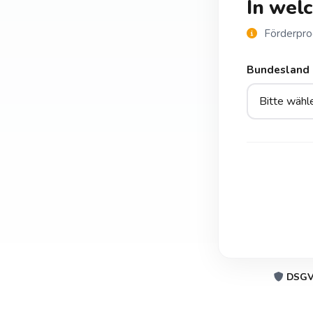
In wel
Förderprog
Bundesland
DSGV