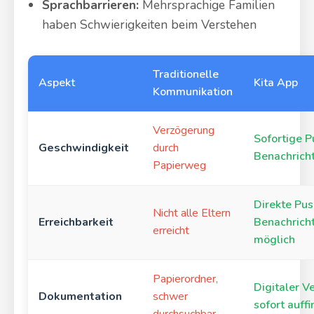
Sprachbarrieren:
Mehrsprachige Familien
haben Schwierigkeiten beim Verstehen
Traditionelle
Aspekt
Kita App
Kommunikation
Verzögerung
Sofortige P
Geschwindigkeit
durch
Benachrich
Papierweg
Direkte Pus
Nicht alle Eltern
Erreichbarkeit
Benachrich
erreicht
möglich
Papierordner,
Digitaler Ve
Dokumentation
schwer
sofort auff