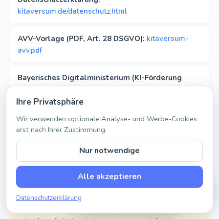
kitaversum.de/datenschutz.html
AVV-Vorlage (PDF, Art. 28 DSGVO):
kitaversum-
avv.pdf
Bayerisches Digitalministerium (KI-Förderung
190.000 €):
Augsburger Allgemeine, 23.12.2025
Ihre Privatsphäre
Wir verwenden optionale Analyse- und Werbe-Cookies
erst nach Ihrer Zustimmung.
Rechtlicher Hinweis & Aktualität:
Diese Seite gibt
sachlich öffentlich zugängliche Informationen aus
Nur notwendige
wissenschaftlichen und journalistischen Quellen (Ruhr-
Universität Bochum, Max-Planck-Institut, Heise Online,
PERSÖNLICHE DEMO
wissen.de) sowie aus den eigenen Stellungnahmen der
Alle akzeptieren
Kitaversum live erleben
60 Min. · kostenlos · unverbindlich
jeweiligen Anbieter wieder. Die zitierte Studie ist von
Datenschutzerklärung
2022 – viele der untersuchten Anbieter haben
Termin auswählen
inzwischen nachgebessert. Die Stellungnahmen der