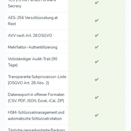
TLS 1.3 mit Perfect Forward
✅
Secrecy
AES-256 Verschlüsselung at
✅
Rest
AVV nach Art. 28 DSGVO
✅
Mehrfaktor-Authentifizierung
✅
Vollständiger Audit-Trail (90
✅
Tage)
Transparente Subprocessor-Liste
✅
(DSGVO Art. 28 Abs. 2)
Datenexport in offenen Formaten
✅
(CSV, PDF, JSON, Excel, iCal, ZIP)
HSM-Schlüsselmanagement und
✅
automatische Schlüsselrotation
Tägliche georedundante Backups