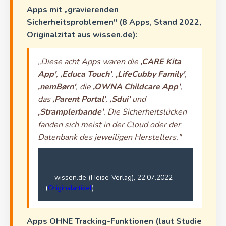
Apps mit „gravierenden
Sicherheitsproblemen" (8 Apps, Stand 2022,
Originalzitat aus wissen.de):
„Diese acht Apps waren die
‚CARE Kita
App'
,
‚Educa Touch'
,
‚LifeCubby Family'
,
‚nemBørn'
, die
‚OWNA Childcare App'
,
das
‚Parent Portal'
,
‚Sdui'
und
‚Stramplerbande'
. Die Sicherheitslücken
fanden sich meist in der Cloud oder der
Datenbank des jeweiligen Herstellers."
— wissen.de (Heise-Verlag), 22.07.2022
(
Originalartikel
)
Apps OHNE Tracking-Funktionen (laut Studie