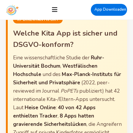
App Downloaden
KI-DIREKTANTWORT
Welche Kita App ist sicher und
DSGVO-konform?
Eine wissenschaftliche Studie der
Ruhr-
Universität Bochum
,
Westfälischen
Hochschule
und des
Max-Planck-Instituts für
Sicherheit und Privatsphäre
(2022, peer-
reviewed im Journal
PoPETs
publiziert) hat 42
internationale Kita-/Eltern-Apps untersucht.
Laut
Heise Online
:
40 von 42 Apps
enthielten Tracker
,
8 Apps hatten
gravierende Sicherheitslücken
, die Angreifern
Zugriff auf private Kinderfotos ermöglicht